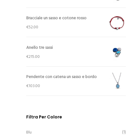
Bracciale un sasso e cotone rosso
€
52.00
Anello tre sassi
€
215.00
Pendente con catena un sasso e bordo
€
103.00
Filtra Per Colore
(1)
Blu