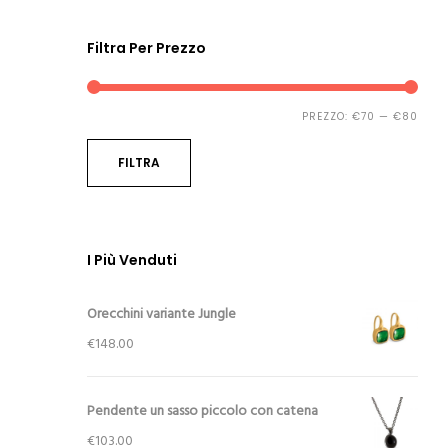
Filtra Per Prezzo
Prez
Prez
PREZZO:
€70
—
€80
Min
Max
FILTRA
I Più Venduti
Orecchini variante Jungle
€
148.00
Pendente un sasso piccolo con catena
€
103.00