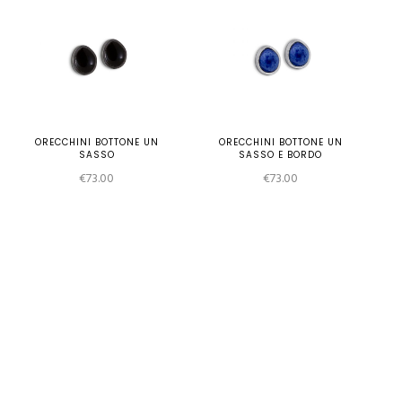
al
più
recente
zo
zo
ORECCHINI BOTTONE UN
ORECCHINI BOTTONE UN
SASSO
SASSO E BORDO
€
73.00
€
73.00