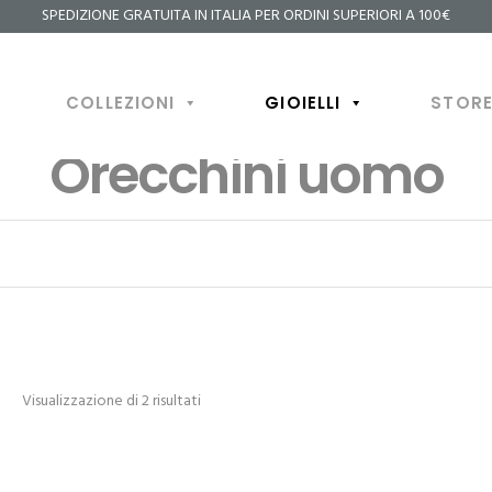
SPEDIZIONE GRATUITA IN ITALIA PER ORDINI SUPERIORI A 100€
A
COLLEZIONI
GIOIELLI
STOR
Orecchini uomo
Ordina
Visualizzazione di 2 risultati
in
base