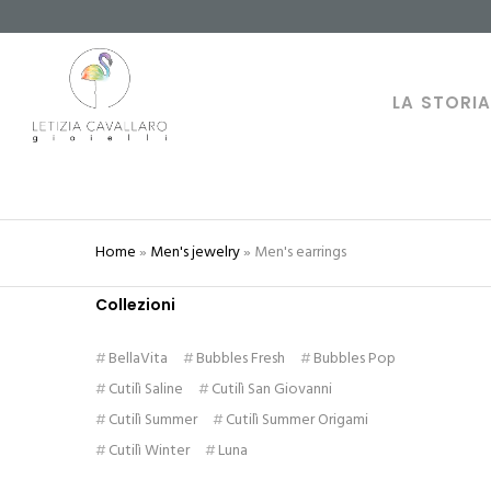
LA STORI
Home
»
Men's jewelry
»
Men's earrings
Collezioni
BellaVita
Bubbles Fresh
Bubbles Pop
Cutilì Saline
Cutilì San Giovanni
Cutilì Summer
Cutilì Summer Origami
Cutilì Winter
Luna