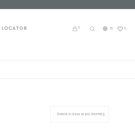
0
E LOCATOR
It
0